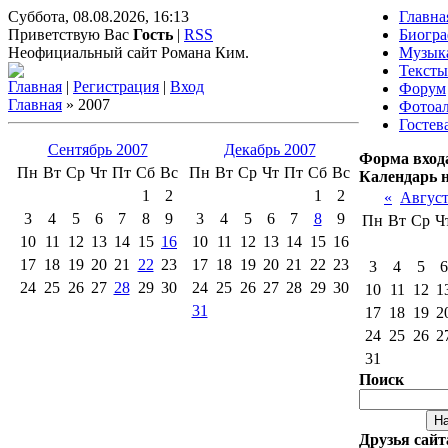
Суббота, 08.08.2026, 16:13
Главна
Приветствую Вас
Гость
|
RSS
Биогр
Неофициальный сайт Романа Ким.
Музык
Тексты
Главная
|
Регистрация
|
Вход
Форум
Главная
»
2007
Фотоа
Гостев
Сентябрь 2007
Декабрь 2007
Форма вход
Пн
Вт
Ср
Чт
Пт
Сб
Вс
Пн
Вт
Ср
Чт
Пт
Сб
Вс
Календарь 
1
2
1
2
«
Август
3
4
5
6
7
8
9
3
4
5
6
7
8
9
Пн
Вт
Ср
Ч
10
11
12
13
14
15
16
10
11
12
13
14
15
16
17
18
19
20
21
22
23
17
18
19
20
21
22
23
3
4
5
6
24
25
26
27
28
29
30
24
25
26
27
28
29
30
10
11
12
1
31
17
18
19
2
24
25
26
2
31
Поиск
Друзья сайт