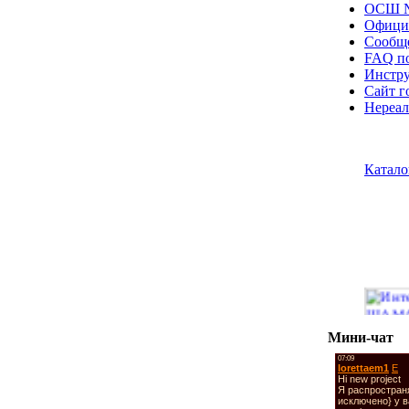
ОСШ №
Офици
Сообще
FAQ по
Инстру
Сайт г
Нереал
Катало
Мини-чат