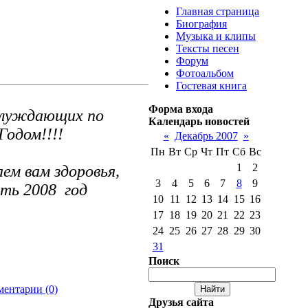
Главная страница
Биография
Музыка и клипы
Тексты песен
Форум
Фотоальбом
Гостевая книга
Форма входа
блуждающих по
Календарь новостей
одом!!!!
«
Декабрь 2007
»
Пн
Вт
Ср
Чт
Пт
Сб
Вс
1
2
ем вам здоровья,
3
4
5
6
7
8
9
сть 2008 год
10
11
12
13
14
15
16
17
18
19
20
21
22
23
24
25
26
27
28
29
30
31
Поиск
ентарии (0)
Друзья сайта