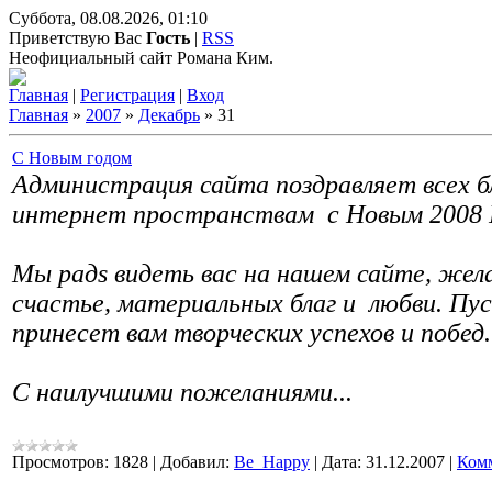
Суббота, 08.08.2026, 01:10
Приветствую Вас
Гость
|
RSS
Неофициальный сайт Романа Ким.
Главная
|
Регистрация
|
Вход
Главная
»
2007
»
Декабрь
»
31
C Новым годом
Администрация сайта поздравляет всех 
интернет пространствам с Новым 2008 Г
Мы радs видеть вас на нашем сайте, жела
счастье, материальных благ и любви. Пу
принесет вам творческих успехов и побед.
С наилучшими пожеланиями...
Просмотров:
1828
|
Добавил:
Be_Happy
|
Дата:
31.12.2007
|
Комм